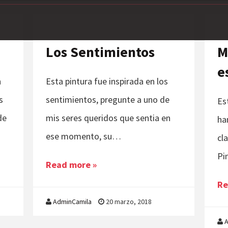
Los Sentimientos
M
e
n
Esta pintura fue inspirada en los
s
sentimientos, pregunte a uno de
Es
de
mis seres queridos que sentia en
ha
ese momento, su…
cl
Pi
Read more »
Re
AdminCamila
20 marzo, 2018
A