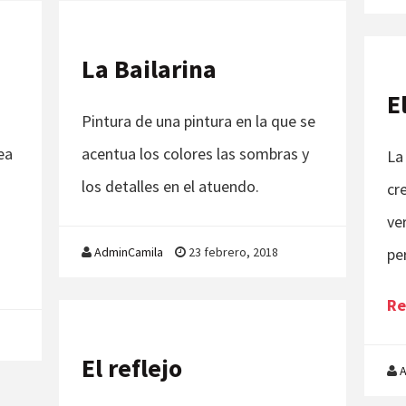
La Bailarina
E
Pintura de una pintura en la que se
ea
acentua los colores las sombras y
La
los detalles en el atuendo.
cr
ve
AdminCamila
23 febrero, 2018
pe
Re
El reflejo
A